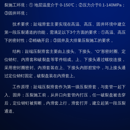
裂施工环境：① 地层温度介于 0-150℃；②压力介于0.1-140MPa；
③固井环境；
技术要求：趾端滑套主要实现在高温、高压、固井环境中建立
第一段压裂通道的功能，需满足以下3个方面的要求：①高温、高压
下的密封性；②精确开启；③固井及大排量压裂施工的要求 。
结构：趾端压裂滑套主要由上接头、下接头、“O”形密封圈、定
位销钉、内滑套和破裂盘等零件组成。上、下接头通过螺纹连接，
采用密封圈密封。内滑套装在上、下接头内部腔室中，与上接头通
过定位销钉固定，破裂盘装在内滑套上。
工作原理：趾端压裂滑套作为第一级压裂滑套，与套管一起下
入、固井；压裂施工前，从井口向套管内打压，任一破裂盘被击穿
后，定位销钉被剪断，内滑套上行，滑套打开，建立起第一段压裂
通道。