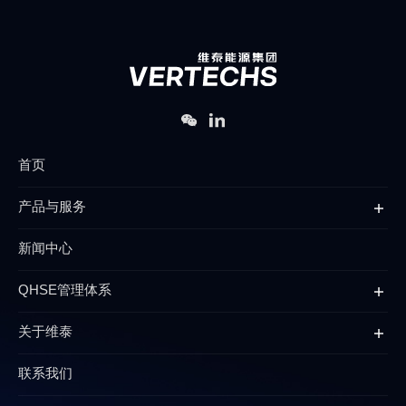
首页
产品与服务
新闻中心
QHSE管理体系
关于维泰
联系我们