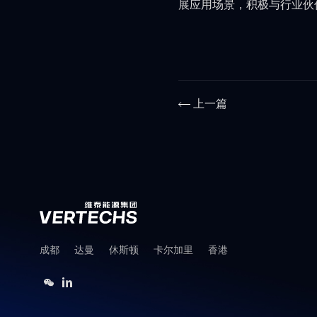
展应用场景，积极与行业伙
上一篇
成都
达曼
休斯顿
卡尔加里
香港