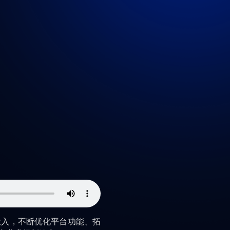
入，不断优化平台功能、拓