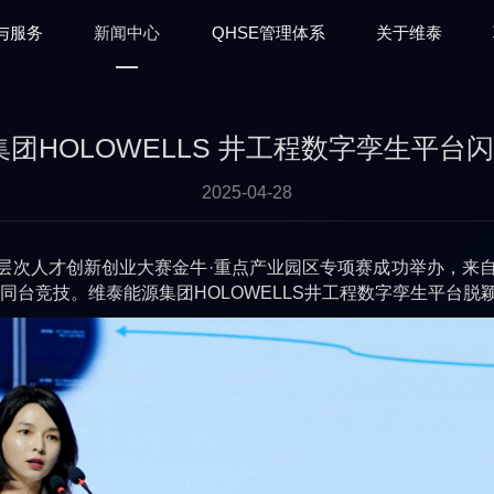
与服务
新闻中心
QHSE管理体系
关于维泰
团HOLOWELLS 井工程数字孪生平台闪
2025-04-28
高层次人才创新创业大赛金牛·重点产业园区专项赛成功举办，来
伍同台竞技。维泰能源集团HOLOWELLS井工程数字孪生平台