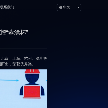
联系我们
中文
耀“蓉漂杯”
自北京、上海、杭州、深圳等
脱颖而出，荣获优秀奖。