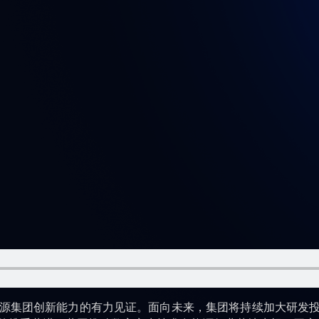
集团创新能力的有力见证。面向未来，集团将持续加大研发投