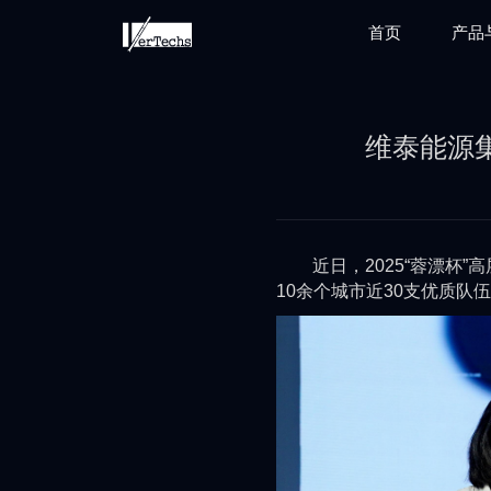
首页
产品
维泰能源集
近日，2025“蓉漂杯”
10余个城市近30支优质队